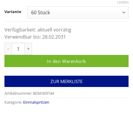
LEEREN
Variante
Verfügbarkeit:
aktuell vorrätig
Verwendbar bis:
28.02.2031
Perfusorspritzen 50 ml mit aufgesetzter Kanüle 14G/30mm Me
In den Warenkorb
ZUR MERKLISTE
Artikelnummer:
BDM309744
Kategorie:
Einmalspritzen