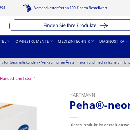
1894
Versandkostenfrei ab 100 € netto Bestellwert
TEL
OP-INSTRUMENTE
MEDIZINTECHNIK
DIAGNOSTIKA
siv für Geschäftskunden –
Verkauf nur an Ärzte, Praxen und medizinische Einrich
Handschuhe ( steril )
HARTMANN
Peha®-neo
Dieses Produkt ist derzeit ausv