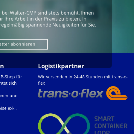
r bei Walter‑CMP sind stets bemüht, Ihnen
Ihre Arbeit in der Praxis zu bieten. In
regelmäßig spannende Neuigkeiten für Sie.
etter abonnieren
en
Logistikpartner
2B-Shop für
Wir versenden in 24-48 Stunden mit trans-o-
htet sich
flex
onen und
ise exkl.