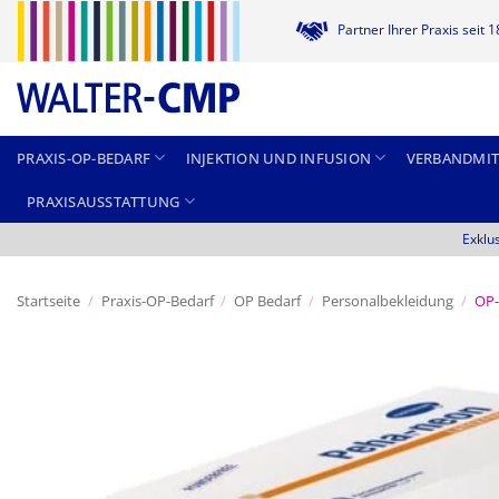
Zum
Partner Ihrer Praxis seit 
Inhalt
springen
PRAXIS-OP-BEDARF
INJEKTION UND INFUSION
VERBANDMIT
PRAXISAUSSTATTUNG
Exklu
Startseite
/
Praxis-OP-Bedarf
/
OP Bedarf
/
Personalbekleidung
/
OP-