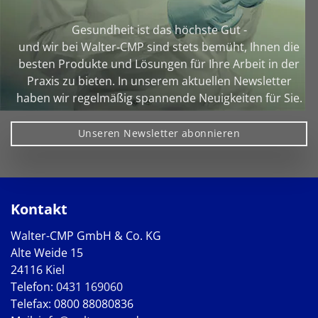
Gesundheit ist das höchste Gut -
und wir bei Walter‑CMP sind stets bemüht, Ihnen die
besten Produkte und Lösungen für Ihre Arbeit in der
Praxis zu bieten. In unserem aktuellen Newsletter
haben wir regelmäßig spannende Neuigkeiten für Sie.
Unseren Newsletter abonnieren
Kontakt
Walter-CMP GmbH & Co. KG
Alte Weide 15
24116 Kiel
Telefon:
0431 169060
Telefax: 0800 88080836