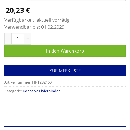
26,50 €
20,23
€
Verfügbarkeit:
aktuell vorrätig
Verwendbar bis:
01.02.2029
Peha-haft Color latexfrei rot Menge
In den Warenkorb
ZUR MERKLISTE
Artikelnummer:
HRT932460
Kategorie:
Kohäsive Fixierbinden