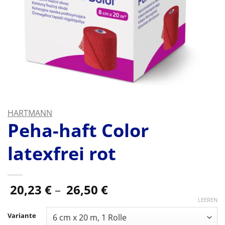
HARTMANN
Peha-haft Color
latexfrei rot
Preisspanne:
20,23
€
–
26,50
€
20,23 €
LEEREN
bis
Variante