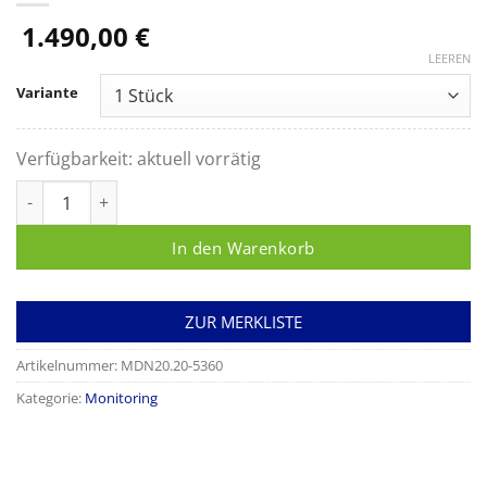
1.490,00
€
LEEREN
Variante
Verfügbarkeit:
aktuell vorrätig
Patientenmonitor Proview 10 10,4 " Voll-Touchscreen-Patien
In den Warenkorb
ZUR MERKLISTE
Artikelnummer:
MDN20.20-5360
Kategorie:
Monitoring