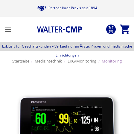
Zum
Partner Ihrer Praxis seit 1894
Inhalt
springen
Exklusiv für Geschäftskunden –
Verkauf nur an Ärzte, Praxen und medizinische
Einrichtungen
Startseite
/
Medizintechnik
/
EKG/Monitoring
/
Monitoring