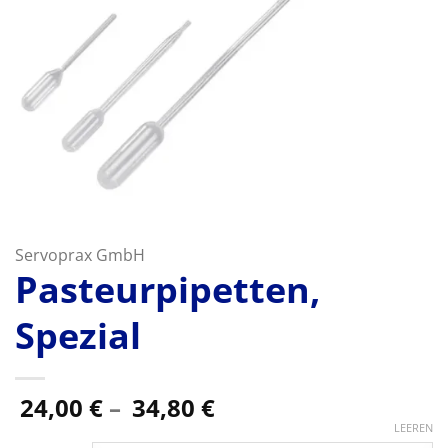
Servoprax GmbH
Pasteurpipetten,
Spezial
Preisspanne:
24,00
€
–
34,80
€
24,00 €
LEEREN