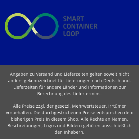
Angaben zu Versand und Lieferzeiten gelten soweit nicht
anders gekennzeichnet für Lieferungen nach Deutschland.
Lieferzeiten für andere Länder und Informationen zur
Berechnung des Liefertermins
.
Alle Preise zzgl. der gesetzl. Mehrwertsteuer. Irrtümer
vorbehalten. Die durchgestrichenen Preise entsprechen dem
bisherigen Preis in diesem Shop. Alle Rechte an Namen,
Beschreibungen, Logos und Bildern gehören ausschließlich
den Inhabern.