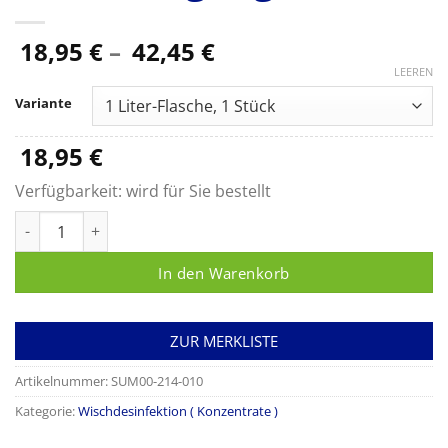
Preisspanne:
18,95
€
–
42,45
€
18,95 €
LEEREN
bis
Variante
42,45 €
18,95
€
Verfügbarkeit:
wird für Sie bestellt
OPTISAL N, Flüssiges Konzentrat zur Flächendesinfektion und
In den Warenkorb
ZUR MERKLISTE
Artikelnummer:
SUM00-214-010
Kategorie:
Wischdesinfektion ( Konzentrate )