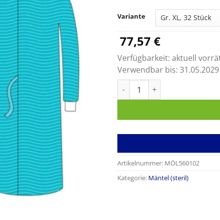
Variante
77,57
€
Verfügbarkeit:
aktuell vorrä
Verwendbar bis:
31.05.2029
OP-Mäntel Primary Standard
Artikelnummer:
MÖL560102
Kategorie:
Mäntel (steril)