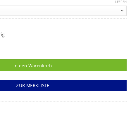
62,90 €
LEEREN
bis
88,95 €
tig
 Menge
In den Warenkorb
ZUR MERKLISTE