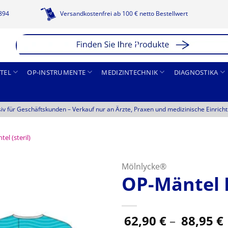
1894
Versandkostenfrei ab 100 € netto Bestellwert
TEL
OP-INSTRUMENTE
MEDIZINTECHNIK
DIAGNOSTIKA
siv für Geschäftskunden –
Verkauf nur an Ärzte, Praxen und medizinische Einrich
el (steril)
Mölnlycke®
OP-Mäntel 
62,90
€
–
88,95
€