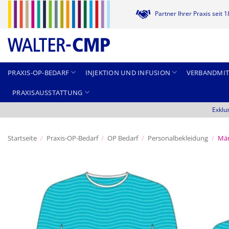
Zum
Partner Ihrer Praxis seit 
Inhalt
springen
PRAXIS-OP-BEDARF
INJEKTION UND INFUSION
VERBANDMIT
PRAXISAUSSTATTUNG
Exklu
Startseite
/
Praxis-OP-Bedarf
/
OP Bedarf
/
Personalbekleidung
/
Mänt