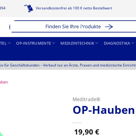
1894
Versandkostenfrei ab 100 € netto Bestellwert
TEL
OP-INSTRUMENTE
MEDIZINTECHNIK
DIAGNOSTIKA
siv für Geschäftskunden –
Verkauf nur an Ärzte, Praxen und medizinische Einrich
uben
Meditrade®
OP-Hauben 
19,90
€