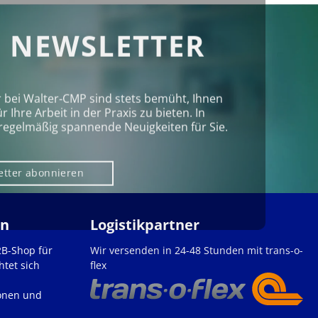
 NEWSLETTER
r bei Walter‑CMP sind stets bemüht, Ihnen
Ihre Arbeit in der Praxis zu bieten. In
regelmäßig spannende Neuigkeiten für Sie.
etter abonnieren
en
Logistikpartner
2B-Shop für
Wir versenden in 24-48 Stunden mit trans-o-
htet sich
flex
onen und