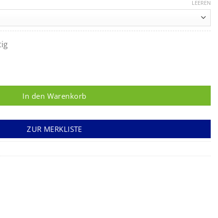
LEEREN
tig
n Menge
In den Warenkorb
ZUR MERKLISTE