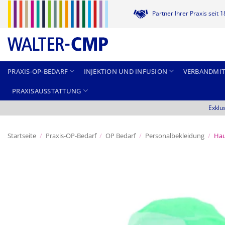
Zum
Partner Ihrer Praxis seit 
Inhalt
springen
PRAXIS-OP-BEDARF
INJEKTION UND INFUSION
VERBANDMIT
PRAXISAUSSTATTUNG
Exklu
Startseite
/
Praxis-OP-Bedarf
/
OP Bedarf
/
Personalbekleidung
/
Ha