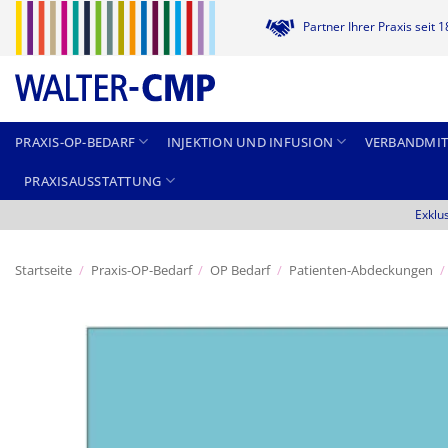
Zum
Partner Ihrer Praxis seit 
Inhalt
springen
PRAXIS-OP-BEDARF
INJEKTION UND INFUSION
VERBANDMIT
PRAXISAUSSTATTUNG
Exklu
Startseite
/
Praxis-OP-Bedarf
/
OP Bedarf
/
Patienten-Abdeckungen
/