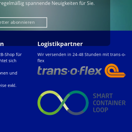
regelmäßig spannende Neuigkeiten für Sie.
etter abonnieren
en
Logistikpartner
2B-Shop für
Wir versenden in 24-48 Stunden mit trans-o-
htet sich
flex
onen und
ise exkl.