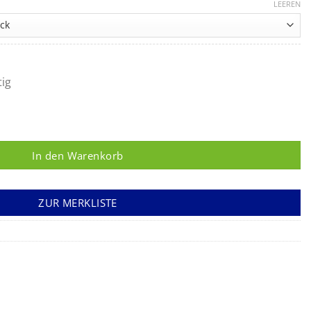
20,55 €
LEEREN
bis
29,90 €
tig
ge
In den Warenkorb
ZUR MERKLISTE