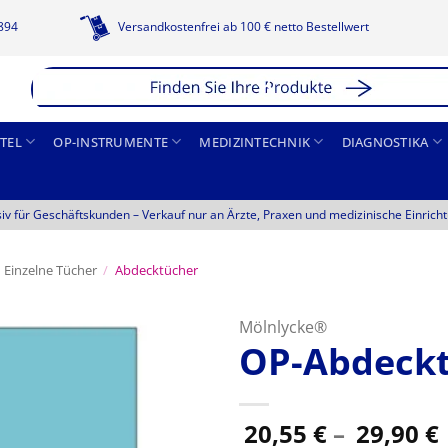
1894
Versandkostenfrei ab 100 € netto Bestellwert
TEL
OP-INSTRUMENTE
MEDIZINTECHNIK
DIAGNOSTIKA
siv für Geschäftskunden –
Verkauf nur an Ärzte, Praxen und medizinische Einrich
Einzelne Tücher
/
Abdecktücher
Mölnlycke®
OP-Abdeck
20,55
€
–
29,90
€