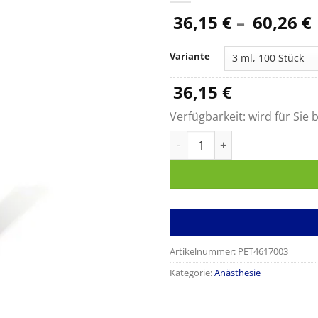
36,15
€
–
60,26
€
Variante
36,15
€
Verfügbarkeit:
wird für Sie b
Omnifix Spritzen mit NRFit® 
Artikelnummer:
PET4617003
Kategorie:
Anästhesie