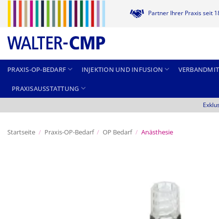
Zum
Partner Ihrer Praxis seit 
Inhalt
springen
PRAXIS-OP-BEDARF
INJEKTION UND INFUSION
VERBANDMIT
PRAXISAUSSTATTUNG
Exklu
Startseite
/
Praxis-OP-Bedarf
/
OP Bedarf
/
Anästhesie