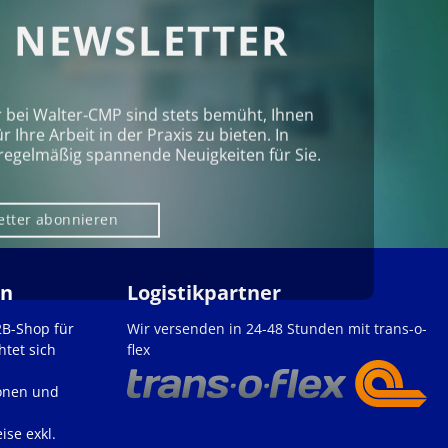
 NEWSLETTER
r bei Walter‑CMP sind stets bemüht, Ihnen
Ihre Arbeit in der Praxis zu bieten. In
regelmäßig spannende Neuigkeiten für Sie.
etter abonnieren
en
Logistikpartner
2B-Shop für
Wir versenden in 24-48 Stunden mit trans-o-
htet sich
flex
onen und
ise exkl.