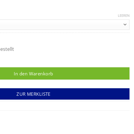
Preisspanne:
36,15 €
LEEREN
bis
60,26 €
estellt
Ansatz, Lock Menge
In den Warenkorb
ZUR MERKLISTE