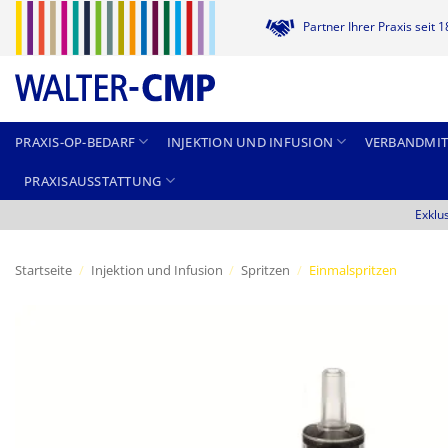
Zum
Partner Ihrer Praxis seit 
Inhalt
springen
PRAXIS-OP-BEDARF
INJEKTION UND INFUSION
VERBANDMIT
PRAXISAUSSTATTUNG
Exklu
Startseite
/
Injektion und Infusion
/
Spritzen
/
Einmalspritzen