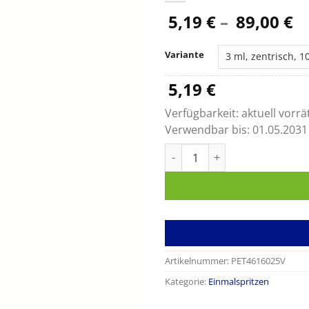
P
5,19
€
–
89,00
€
5,
bi
Variante
89
5,19
€
Verfügbarkeit:
aktuell vorrä
Verwendbar bis:
01.05.2031
Omnifix Solo Spritzen mit Luer
Artikelnummer:
PET4616025V
Kategorie:
Einmalspritzen