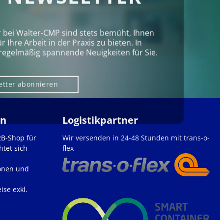
r bei Walter‑CMP sind stets bemüht, Ihnen
Ihre Arbeit in der Praxis zu bieten. In
regelmäßig spannende Neuigkeiten für Sie.
etter abonnieren
en
Logistikpartner
2B-Shop für
Wir versenden in 24-48 Stunden mit trans-o-
htet sich
flex
onen und
ise exkl.