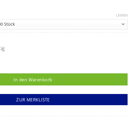
reisspanne:
19 €
LEEREN
s
,00 €
tig
-Ansatz, 3-teilig Menge
In den Warenkorb
ZUR MERKLISTE