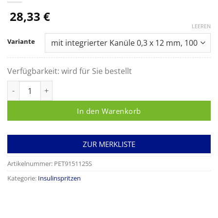
28,33
€
LEEREN
Variante
Verfügbarkeit:
wird für Sie bestellt
Omnican® 50 Einmal-Insulinspritze für U-100-Insulin (0,5 ml / 
In den Warenkorb
ZUR MERKLISTE
Artikelnummer:
PET9151125S
Kategorie:
Insulinspritzen