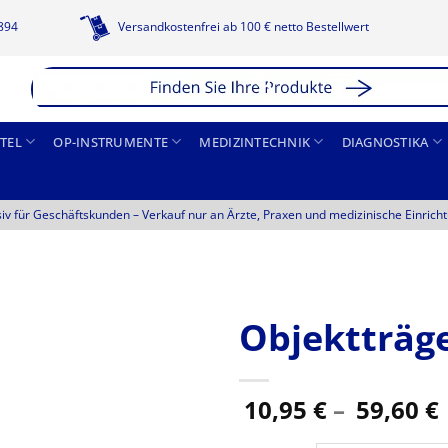
1894
Versandkostenfrei ab 100 € netto Bestellwert
TEL
OP-INSTRUMENTE
MEDIZINTECHNIK
DIAGNOSTIKA
siv für Geschäftskunden –
Verkauf nur an Ärzte, Praxen und medizinische Einrich
Objektträg
10,95
€
–
59,60
€