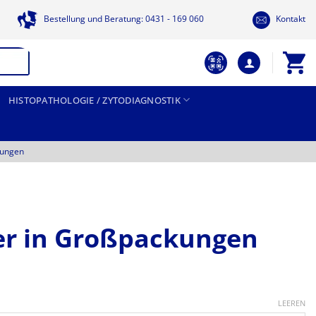
Bestellung und Beratung: 0431 - 169 060
Kontakt
HISTOPATHOLOGIE / ZYTODIAGNOSTIK
tungen
er in Großpackungen
Preisspanne:
10,95 €
LEEREN