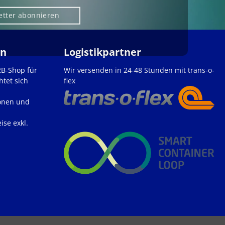
etter abonnieren
en
Logistikpartner
2B-Shop für
Wir versenden in 24-48 Stunden mit trans-o-
htet sich
flex
onen und
ise exkl.