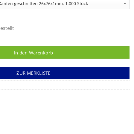
bis
59,60 €
estellt
en Menge
In den Warenkorb
ZUR MERKLISTE