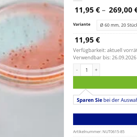
11,95
€
–
269,00
Variante
11,95
€
Verfügbarkeit:
aktuell vorrä
Verwendbar bis:
26.09.2026
Nutriplate Selektivagar für p
Sparen Sie
bei der Auswa
Artikelnummer:
NUT0615-85