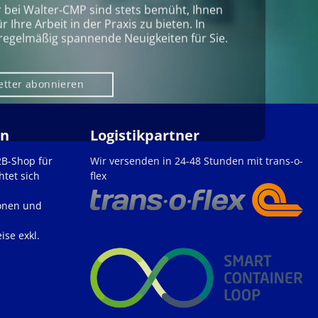
r bei Walter‑CMP sind stets bemüht, Ihnen
Ihre Arbeit in der Praxis zu bieten. In
regelmäßig spannende Neuigkeiten für Sie.
etter abonnieren
en
Logistikpartner
2B-Shop für
Wir versenden in 24-48 Stunden mit trans-o-
htet sich
flex
onen und
ise exkl.