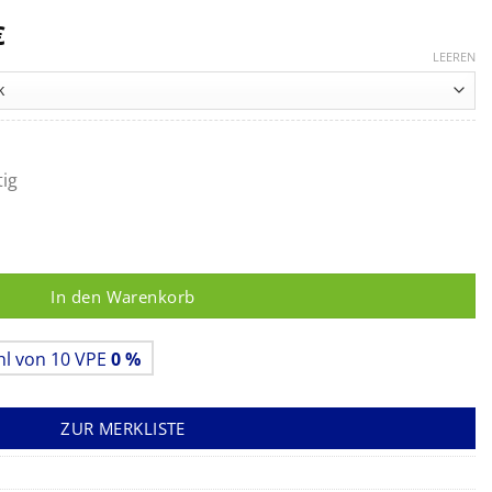
Preisspanne:
€
11,95 €
LEEREN
bis
269,00 €
tig
athogene Pilze Menge
In den Warenkorb
hl von 10 VPE
0 %
ZUR MERKLISTE