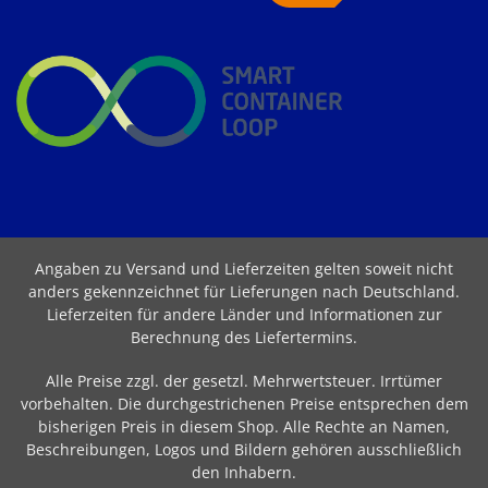
Angaben zu Versand und Lieferzeiten gelten soweit nicht
anders gekennzeichnet für Lieferungen nach Deutschland.
Lieferzeiten für andere Länder und Informationen zur
Berechnung des Liefertermins
.
Alle Preise zzgl. der gesetzl. Mehrwertsteuer. Irrtümer
vorbehalten. Die durchgestrichenen Preise entsprechen dem
bisherigen Preis in diesem Shop. Alle Rechte an Namen,
Beschreibungen, Logos und Bildern gehören ausschließlich
den Inhabern.