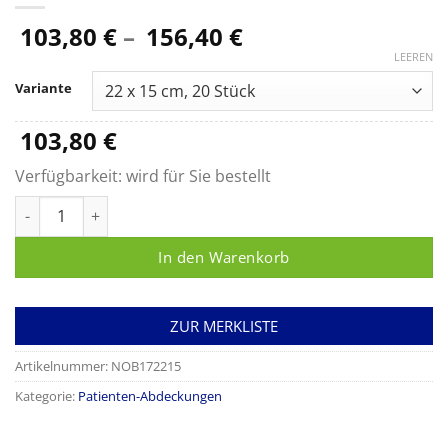
Preisspanne:
103,80
€
–
156,40
€
103,80 €
LEEREN
bis
Variante
156,40 €
103,80
€
Verfügbarkeit:
wird für Sie bestellt
Nobafilm, Inzisionsfolie Menge
In den Warenkorb
ZUR MERKLISTE
Artikelnummer:
NOB172215
Kategorie:
Patienten-Abdeckungen