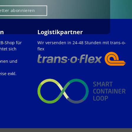
etter abonnieren
en
Logistikpartner
2B-Shop für
Wir versenden in 24-48 Stunden mit trans-o-
htet sich
flex
onen und
ise exkl.