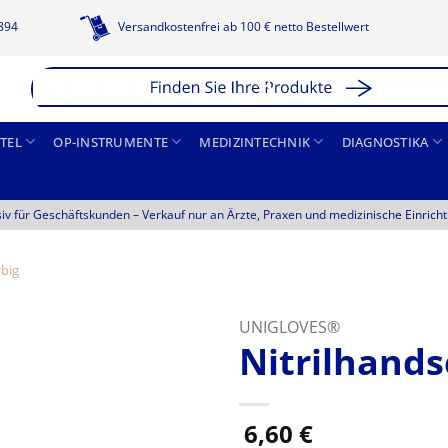
1894
Versandkostenfrei ab 100 € netto Bestellwert
TEL
OP-INSTRUMENTE
MEDIZINTECHNIK
DIAGNOSTIKA
siv für Geschäftskunden –
Verkauf nur an Ärzte, Praxen und medizinische Einrich
rbig
UNIGLOVES®
Nitrilhands
6,60
€