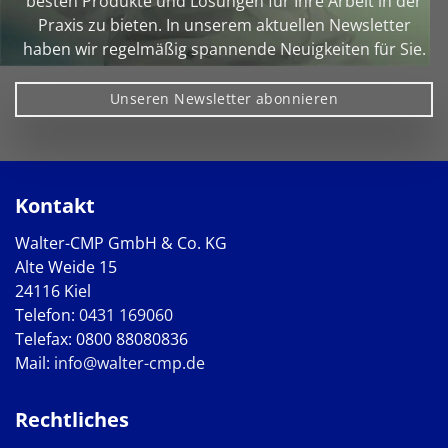
besten Produkte und Lösungen für Ihre Arbeit in der
Praxis zu bieten. In unserem aktuellen Newsletter
haben wir regelmäßig spannende Neuigkeiten für Sie.
Unseren Newsletter abonnieren
Kontakt
Walter-CMP GmbH & Co. KG
Alte Weide 15
24116 Kiel
Telefon:
0431 169060
Telefax: 0800 88080836
Mail:
info@walter-cmp.de
Rechtliches