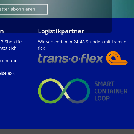
etter abonnieren
en
Logistikpartner
2B-Shop für
Wir versenden in 24-48 Stunden mit trans-o-
htet sich
flex
onen und
ise exkl.