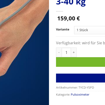
3-40 kg
159,00
€
Variante
Verfügbarkeit:
wird für Sie b
Nellcor wiederverwendbarer Mu
Artikelnummer:
TYCD-YSPD
Kategorie:
Pulsoximeter