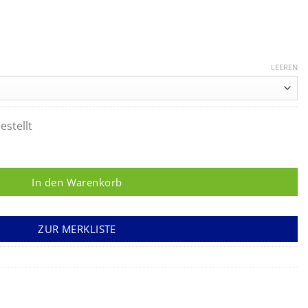
LEEREN
estellt
ltisite-SpO2-Sensor, Kinder-Clip, 3-40 kg Menge
In den Warenkorb
ZUR MERKLISTE