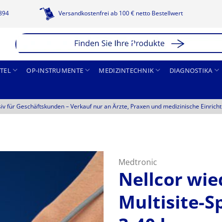
1894
Versandkostenfrei ab 100 € netto Bestellwert
TEL
OP-INSTRUMENTE
MEDIZINTECHNIK
DIAGNOSTIKA
siv für Geschäftskunden –
Verkauf nur an Ärzte, Praxen und medizinische Einrich
Medtronic
Nellcor wi
Multisite-S