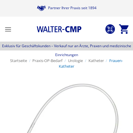
Zum
Partner Ihrer Praxis seit 1894
Inhalt
springen
Exklusiv für Geschäftskunden –
Verkauf nur an Ärzte, Praxen und medizinische
Einrichtungen
Startseite
/
Praxis-OP-Bedarf
/
Urologie
/
Katheter
/
Frauen-
Katheter