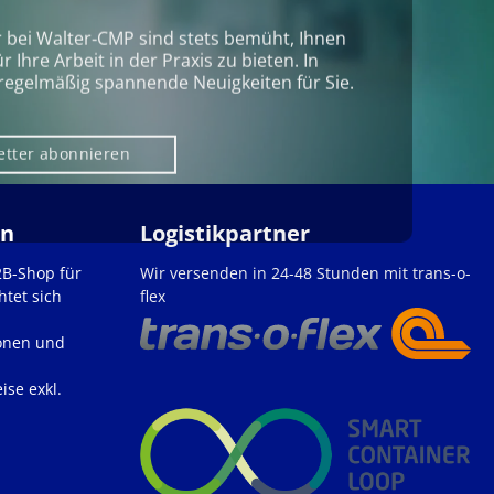
r bei Walter‑CMP sind stets bemüht, Ihnen
Ihre Arbeit in der Praxis zu bieten. In
regelmäßig spannende Neuigkeiten für Sie.
etter abonnieren
en
Logistikpartner
2B-Shop für
Wir versenden in 24-48 Stunden mit trans-o-
htet sich
flex
onen und
ise exkl.