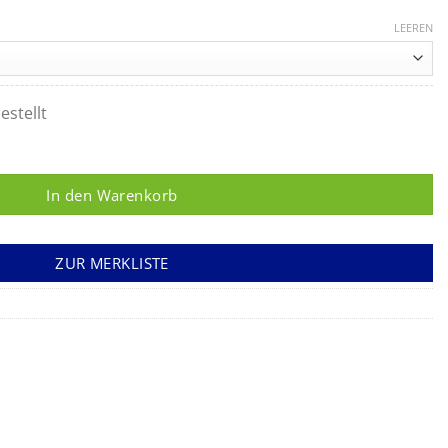
LEEREN
estellt
iteter Saugkompresse Menge
In den Warenkorb
ZUR MERKLISTE