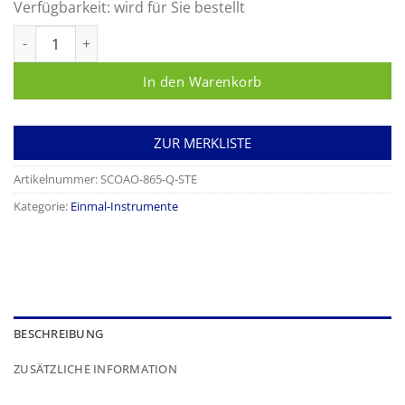
Verfügbarkeit:
wird für Sie bestellt
Nadelhalter Castroviejo 120mm steril mit Sperre, 6mm feiner
In den Warenkorb
ZUR MERKLISTE
Artikelnummer:
SCOAO-865-Q-STE
Kategorie:
Einmal-Instrumente
BESCHREIBUNG
ZUSÄTZLICHE INFORMATION