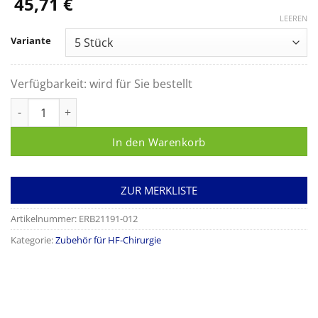
45,71
€
LEEREN
Variante
Verfügbarkeit:
wird für Sie bestellt
Nadelelektrode, gerade, ø 0,8 x 22 mm, Länge 40 mm Menge
In den Warenkorb
ZUR MERKLISTE
Artikelnummer:
ERB21191-012
Kategorie:
Zubehör für HF-Chirurgie