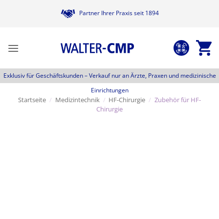
Zum
Partner Ihrer Praxis seit 1894
Inhalt
springen
Exklusiv für Geschäftskunden –
Verkauf nur an Ärzte, Praxen und medizinische
Einrichtungen
Startseite
/
Medizintechnik
/
HF-Chirurgie
/
Zubehör für HF-
Chirurgie