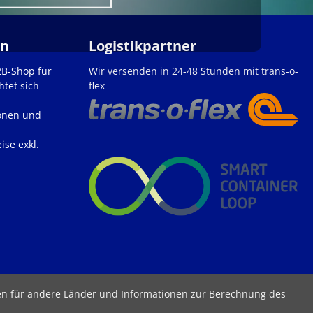
en
Logistikpartner
2B-Shop für
Wir versenden in 24-48 Stunden mit trans-o-
htet sich
flex
onen und
ise exkl.
ten für andere Länder und Informationen zur Berechnung des