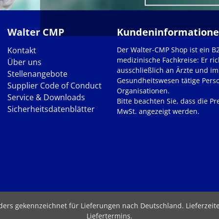
Walter CMP
Kundeninformation
Kontakt
Der Walter-CMP Shop ist ein B
medizinische Fachkreise: Er ric
Über uns
ausschließlich an Ärzte und im
Stellenangebote
Gesundheitswesen tätige Pers
Supplier Code of Conduct
Organisationen.
Service & Downloads
Bitte beachten Sie, dass die Pre
Sicherheitsdatenblätter
MwSt. angezeigt werden.
nders gekennzeichnet für Lieferungen nach Deutschland.
Lieferzei
Liefertermins
.