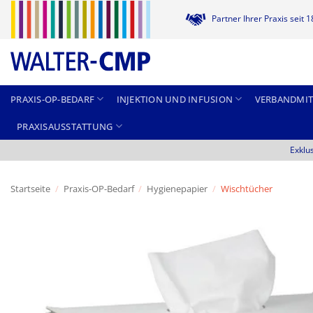
Zum
Partner Ihrer Praxis seit 
Inhalt
springen
PRAXIS-OP-BEDARF
INJEKTION UND INFUSION
VERBANDMIT
PRAXISAUSSTATTUNG
Exklu
Startseite
/
Praxis-OP-Bedarf
/
Hygienepapier
/
Wischtücher