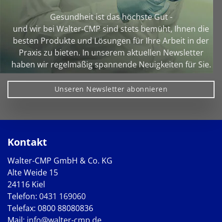
Gesundheit ist das höchste Gut -
und wir bei Walter‑CMP sind stets bemüht, Ihnen die
besten Produkte und Lösungen für Ihre Arbeit in der
Praxis zu bieten. In unserem aktuellen Newsletter
haben wir regelmäßig spannende Neuigkeiten für Sie.
Unseren Newsletter abonnieren
Kontakt
Walter-CMP GmbH & Co. KG
Alte Weide 15
24116 Kiel
Telefon:
0431 169060
Telefax: 0800 88080836
Mail:
info@walter-cmp.de