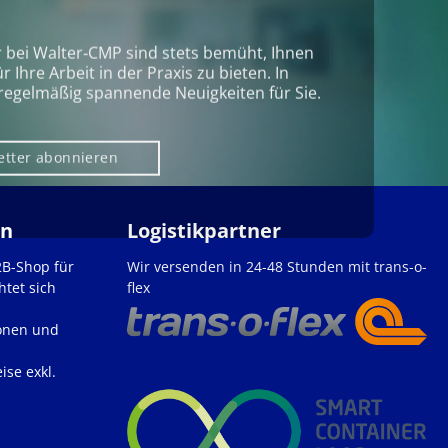
r bei Walter‑CMP sind stets bemüht, Ihnen
Ihre Arbeit in der Praxis zu bieten. In
regelmäßig spannende Neuigkeiten für Sie.
etter abonnieren
en
Logistikpartner
2B-Shop für
Wir versenden in 24-48 Stunden mit trans-o-
htet sich
flex
onen und
ise exkl.