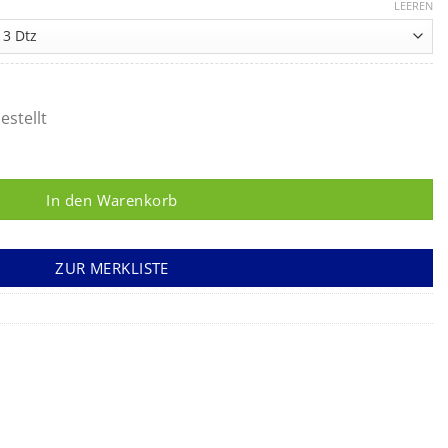
242,55 €
LEEREN
bis
301,95 €
estellt
In den Warenkorb
ZUR MERKLISTE