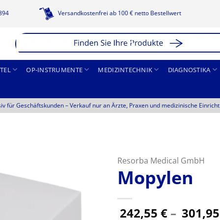
1894
Versandkostenfrei ab 100 € netto Bestellwert
TEL
OP-INSTRUMENTE
MEDIZINTECHNIK
DIAGNOSTIKA
siv für Geschäftskunden –
Verkauf nur an Ärzte, Praxen und medizinische Einrich
Resorba Medical GmbH
Mopylen
242,55
€
–
301,9