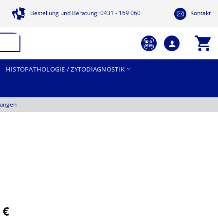
Bestellung und Beratung: 0431 - 169 060
Kontakt
HISTOPATHOLOGIE / ZYTODIAGNOSTIK
tungen
Preisspanne:
5
€