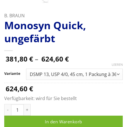
B. BRAUN
Monosyn Quick,
ungefärbt
Preisspanne:
381,80
€
–
624,60
€
381,80 €
LEEREN
bis
Variante
624,60 €
624,60
€
Verfügbarkeit:
wird für Sie bestellt
Monosyn Quick, ungefärbt Menge
In den Warenkorb