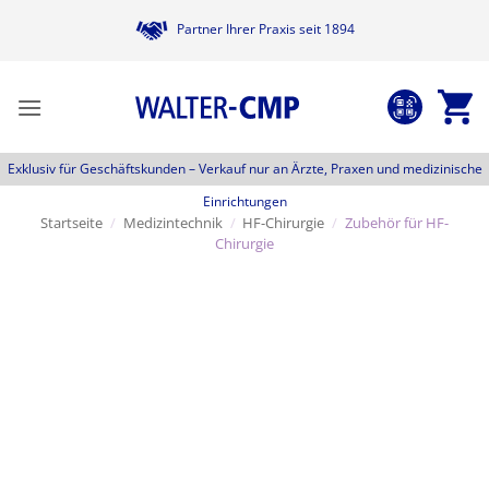
Zum
Partner Ihrer Praxis seit 1894
Inhalt
springen
Exklusiv für Geschäftskunden –
Verkauf nur an Ärzte, Praxen und medizinische
Einrichtungen
Startseite
/
Medizintechnik
/
HF-Chirurgie
/
Zubehör für HF-
Chirurgie