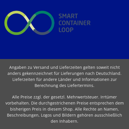
Angaben zu Versand und Lieferzeiten gelten soweit nicht
anders gekennzeichnet für Lieferungen nach Deutschland.
Lieferzeiten für andere Länder und Informationen zur
Berechnung des Liefertermins
.
Alle Preise zzgl. der gesetzl. Mehrwertsteuer. Irrtümer
vorbehalten. Die durchgestrichenen Preise entsprechen dem
bisherigen Preis in diesem Shop. Alle Rechte an Namen,
Beschreibungen, Logos und Bildern gehören ausschließlich
den Inhabern.