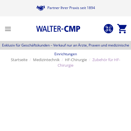
Zum
Partner Ihrer Praxis seit 1894
Inhalt
springen
Exklusiv für Geschäftskunden –
Verkauf nur an Ärzte, Praxen und medizinische
Einrichtungen
Startseite
/
Medizintechnik
/
HF-Chirurgie
/
Zubehör für HF-
Chirurgie