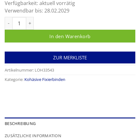
Verfügbarkeit:
aktuell vorrätig
Verwendbar bis:
28.02.2029
Mollelast haft color latexfrei blau Menge
In den Warenkorb
ZUR MERKLISTE
Artikelnummer:
LOH33543
Kategorie:
Kohäsive Fixierbinden
BESCHREIBUNG
ZUSÄTZLICHE INFORMATION