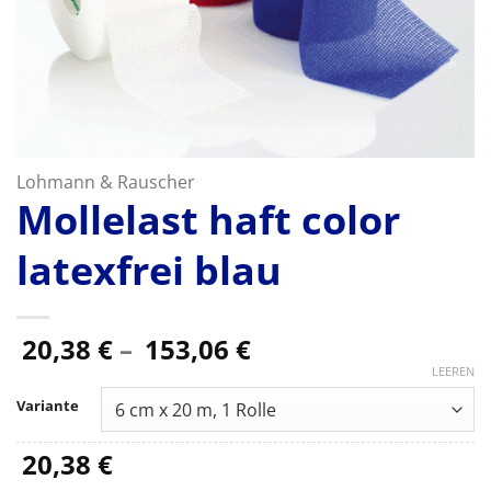
Lohmann & Rauscher
Mollelast haft color
latexfrei blau
Preisspanne:
20,38
€
–
153,06
€
20,38 €
LEEREN
bis
Variante
153,06 €
20,38
€