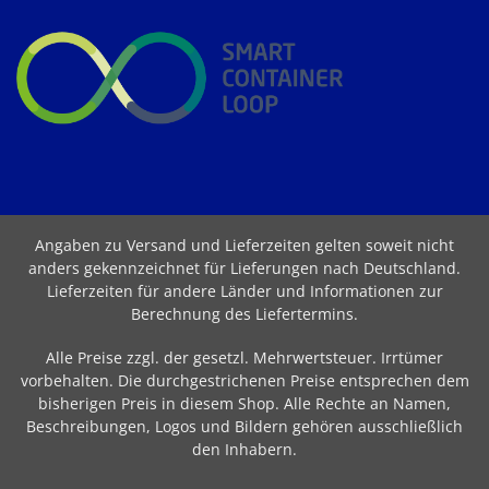
Angaben zu Versand und Lieferzeiten gelten soweit nicht
anders gekennzeichnet für Lieferungen nach Deutschland.
Lieferzeiten für andere Länder und Informationen zur
Berechnung des Liefertermins
.
Alle Preise zzgl. der gesetzl. Mehrwertsteuer. Irrtümer
vorbehalten. Die durchgestrichenen Preise entsprechen dem
bisherigen Preis in diesem Shop. Alle Rechte an Namen,
Beschreibungen, Logos und Bildern gehören ausschließlich
den Inhabern.