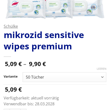
Schülke
mikrozid sensitive
wipes premium
Preisspanne:
5,09
€
–
9,90
€
5,09 €
LEEREN
bis
Variante
9,90 €
5,09
€
Verfügbarkeit:
aktuell vorrätig
Verwendbar bis:
28.03.2028