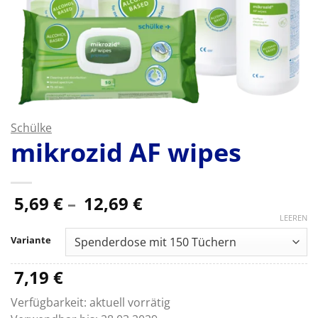
Schülke
mikrozid AF wipes
Preisspanne:
5,69
€
–
12,69
€
5,69 €
LEEREN
bis
Variante
12,69 €
7,19
€
Verfügbarkeit:
aktuell vorrätig