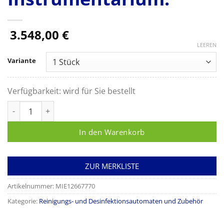
3.548,00
€
LEEREN
Variante
Verfügbarkeit:
wird für Sie bestellt
Miele Wagen A 203, zur optimalen Aufnahme von MIC-Instru
In den Warenkorb
ZUR MERKLISTE
Artikelnummer:
MIE12667770
Kategorie:
Reinigungs- und Desinfektionsautomaten und Zubehör