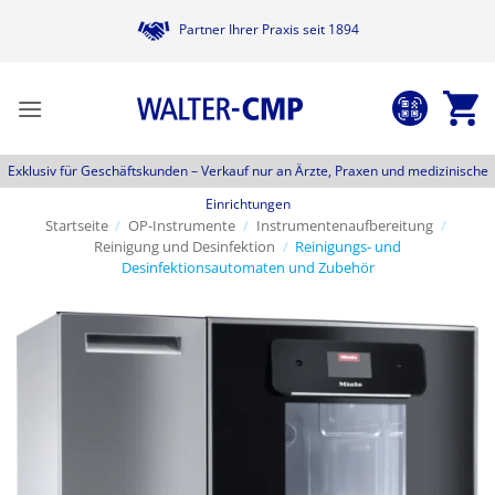
Zum
Partner Ihrer Praxis seit 1894
Inhalt
springen
Exklusiv für Geschäftskunden –
Verkauf nur an Ärzte, Praxen und medizinische
Einrichtungen
Startseite
/
OP-Instrumente
/
Instrumentenaufbereitung
/
Reinigung und Desinfektion
/
Reinigungs- und
Desinfektionsautomaten und Zubehör