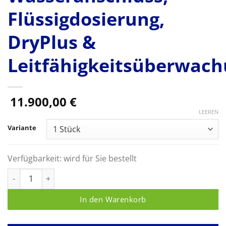
Flüssigdosierung,
DryPlus &
Leitfähigkeitsüberwach
11.900,00
€
LEEREN
Variante
Verfügbarkeit:
wird für Sie bestellt
Miele PWD 8682 CD Reinigungs- und Desinfektionsgerät mit Gl
In den Warenkorb