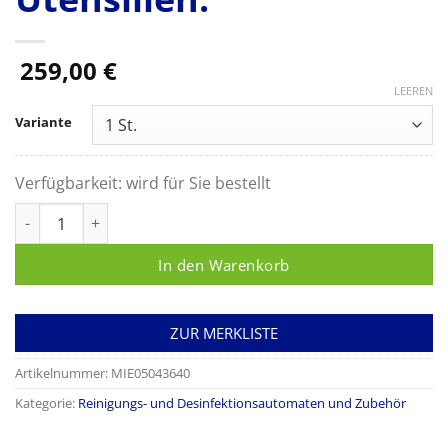
259,00
€
LEEREN
Variante
Verfügbarkeit:
wird für Sie bestellt
Miele Einsatz E 468 zur optimalen Aufnahme von diversen Uten
In den Warenkorb
ZUR MERKLISTE
Artikelnummer:
MIE05043640
Kategorie:
Reinigungs- und Desinfektionsautomaten und Zubehör