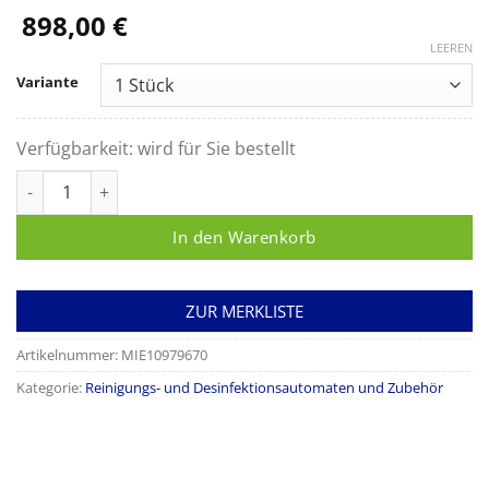
898,00
€
LEEREN
Variante
Verfügbarkeit:
wird für Sie bestellt
Miele A 314 Siebschale zur optimalen Aufbereitung von opht
In den Warenkorb
ZUR MERKLISTE
Artikelnummer:
MIE10979670
Kategorie:
Reinigungs- und Desinfektionsautomaten und Zubehör