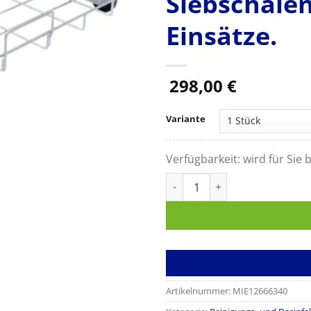
Siebschalen
Einsätze.
298,00
€
Variante
Verfügbarkeit:
wird für Sie b
Miele A 151 Unterkorb zur Au
Artikelnummer:
MIE12666340