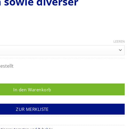
 sowie diverser
LEEREN
estellt
fnahme marktüblicher DIN-Siebschalen sowie diverser Einsätze.
In den Warenkorb
ZUR MERKLISTE