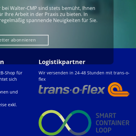
r bei Walter‑CMP sind stets bemüht, Ihnen
Ihre Arbeit in der Praxis zu bieten. In
regelmäßig spannende Neuigkeiten für Sie.
etter abonnieren
en
Logistikpartner
2B-Shop für
Wir versenden in 24-48 Stunden mit trans-o-
htet sich
flex
onen und
ise exkl.