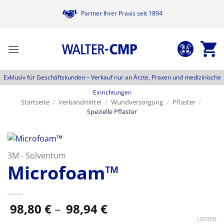
Zum
Partner Ihrer Praxis seit 1894
Inhalt
springen
Exklusiv für Geschäftskunden –
Verkauf nur an Ärzte, Praxen und medizinische
Einrichtungen
Startseite
/
Verbandmittel
/
Wundversorgung
/
Pflaster
/
Spezielle Pflaster
3M - Solventum
Microfoam™
Preisspanne:
98,80
€
–
98,94
€
98,80 €
LEEREN