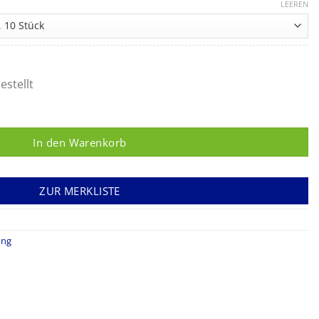
78,04 €
LEEREN
bis
317,99 €
estellt
ge
In den Warenkorb
ZUR MERKLISTE
ung