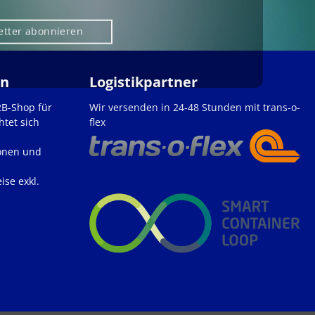
etter abonnieren
en
Logistikpartner
2B-Shop für
Wir versenden in 24-48 Stunden mit trans-o-
htet sich
flex
onen und
ise exkl.