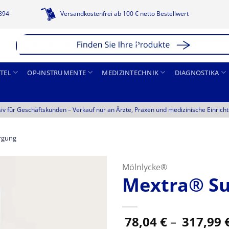
1894
Versandkostenfrei ab 100 € netto Bestellwert
TEL
OP-INSTRUMENTE
MEDIZINTECHNIK
DIAGNOSTIKA
siv für Geschäftskunden –
Verkauf nur an Ärzte, Praxen und medizinische Einrich
rgung
Mölnlycke®
Mextra® Su
78,04
€
–
317,99