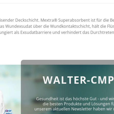
ender Deckschicht. Mextra® Superabsorbent ist für die Be
 Wundexsudat über die Wundkontaktschicht, hält die Flüssi
 fungiert als Exsudatbarriere und verhindert das Durchtret
WALTER-CMP
Gesundheit ist das höchste Gut - und wi
die besten Produkte und Lösungen für 
unserem aktuellen Newsletter haben wir 