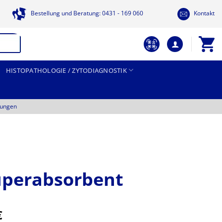
Bestellung und Beratung: 0431 - 169 060
Kontakt
HISTOPATHOLOGIE / ZYTODIAGNOSTIK
tungen
perabsorbent
Preisspanne:
€