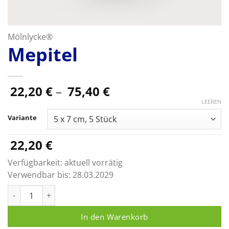
Mölnlycke®
Mepitel
Preisspanne:
22,20
€
–
75,40
€
22,20 €
LEEREN
bis
Variante
75,40 €
22,20
€
Verfügbarkeit:
aktuell vorrätig
Verwendbar bis:
28.03.2029
Mepitel Menge
In den Warenkorb