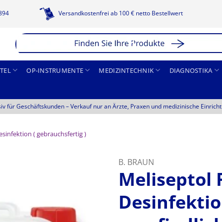
1894
Versandkostenfrei ab 100 € netto Bestellwert
TEL
OP-INSTRUMENTE
MEDIZINTECHNIK
DIAGNOSTIKA
siv für Geschäftskunden –
Verkauf nur an Ärzte, Praxen und medizinische Einrich
sinfektion ( gebrauchsfertig )
B. BRAUN
Meliseptol 
Desinfekti