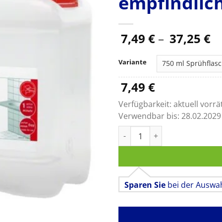
empfindlic
P
7,49
€
–
37,25
€
7,
bi
Variante
37
7,49
€
Verfügbarkeit:
aktuell vorrä
Verwendbar bis:
28.02.2029
Meliseptol Foam pure, Desinf
Sparen Sie
bei der Auswa