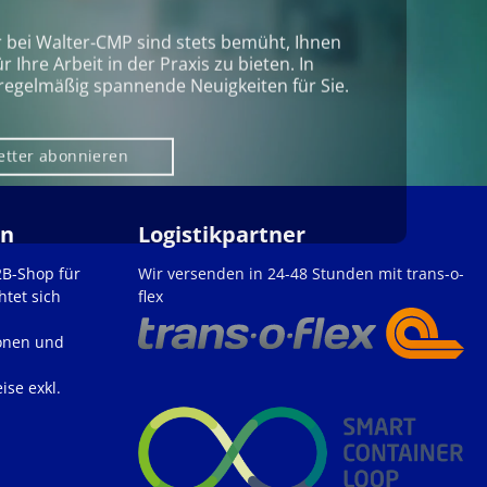
r bei Walter‑CMP sind stets bemüht, Ihnen
Ihre Arbeit in der Praxis zu bieten. In
regelmäßig spannende Neuigkeiten für Sie.
etter abonnieren
en
Logistikpartner
2B-Shop für
Wir versenden in 24-48 Stunden mit trans-o-
htet sich
flex
onen und
ise exkl.