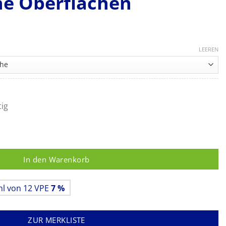
he Oberflächen
reisspanne:
49 €
LEEREN
s
,25 €
tig
ektionsschaum für empfindliche Oberflächen Menge
In den Warenkorb
hl von 12 VPE
7 %
ZUR MERKLISTE