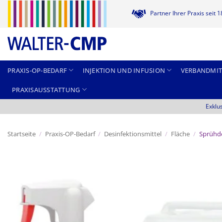
Zum
Partner Ihrer Praxis seit 
Inhalt
springen
PRAXIS-OP-BEDARF
INJEKTION UND INFUSION
VERBANDMIT
PRAXISAUSSTATTUNG
Exklu
Startseite
/
Praxis-OP-Bedarf
/
Desinfektionsmittel
/
Fläche
/
Sprühde