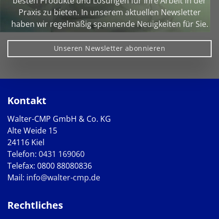
besten Produkte und Lösungen für Ihre Arbeit in der
Praxis zu bieten. In unserem aktuellen Newsletter
haben wir regelmäßig spannende Neuigkeiten für Sie.
Unseren Newsletter abonnieren
Kontakt
Walter-CMP GmbH & Co. KG
Alte Weide 15
24116 Kiel
Telefon:
0431 169060
Telefax: 0800 88080836
Mail:
info@walter-cmp.de
Rechtliches