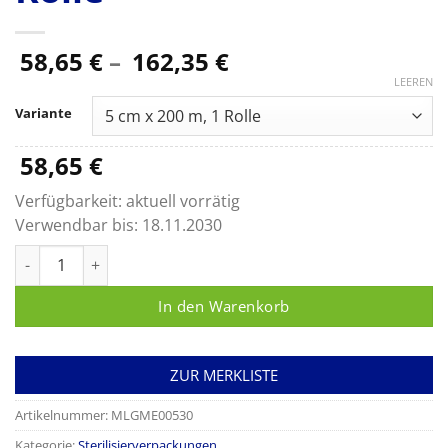
Preisspanne:
58,65
€
–
162,35
€
58,65 €
LEEREN
bis
Variante
162,35 €
58,65
€
Verfügbarkeit:
aktuell vorrätig
Verwendbar bis:
18.11.2030
MELAfol+ Klarsicht-Sterilisierverpackung Rolle Menge
In den Warenkorb
ZUR MERKLISTE
Artikelnummer:
MLGME00530
Kategorie:
Sterilisierverpackungen