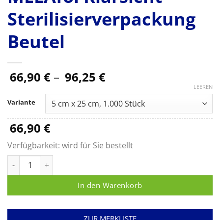
Sterilisierverpackung
Beutel
Preisspanne:
66,90
€
–
96,25
€
66,90 €
LEEREN
bis
Variante
96,25 €
66,90
€
Verfügbarkeit:
wird für Sie bestellt
MELAfol Klarsicht-Sterilisierverpackung Beutel Menge
In den Warenkorb
ZUR MERKLISTE