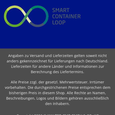
Angaben zu Versand und Lieferzeiten gelten soweit nicht
anders gekennzeichnet für Lieferungen nach Deutschland.
Lieferzeiten für andere Länder und Informationen zur
Berechnung des Liefertermins
.
Alle Preise zzgl. der gesetzl. Mehrwertsteuer. Irrtümer
vorbehalten. Die durchgestrichenen Preise entsprechen dem
bisherigen Preis in diesem Shop. Alle Rechte an Namen,
Beschreibungen, Logos und Bildern gehören ausschließlich
den Inhabern.