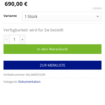
690,00
€
LEEREN
Variante
Verfügbarkeit:
wird für Sie bestellt
MELAflash® CF-Card-Printer Menge
In den Warenkorb
ZUR MERKLISTE
Artikelnummer:
MLGME01039
Kategorie:
Dokumentation