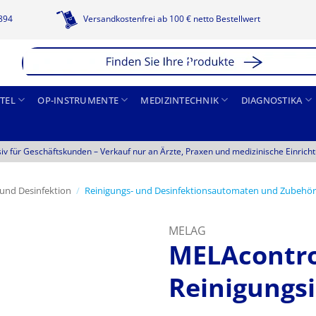
1894
Versandkostenfrei ab 100 € netto Bestellwert
TEL
OP-INSTRUMENTE
MEDIZINTECHNIK
DIAGNOSTIKA
siv für Geschäftskunden –
Verkauf nur an Ärzte, Praxen und medizinische Einrich
 und Desinfektion
/
Reinigungs- und Desinfektionsautomaten und Zubehör
MELAG
MELAcontro
Reinigungs