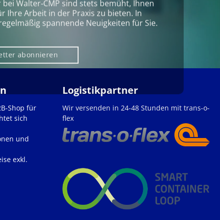
r bei Walter‑CMP sind stets bemüht, Ihnen
Ihre Arbeit in der Praxis zu bieten. In
regelmäßig spannende Neuigkeiten für Sie.
etter abonnieren
en
Logistikpartner
2B-Shop für
Wir versenden in 24-48 Stunden mit trans-o-
htet sich
flex
onen und
ise exkl.