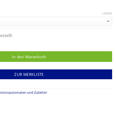
LEEREN
estellt
igungsindikatoren Menge
In den Warenkorb
ZUR MERKLISTE
ektionsautomaten und Zubehör