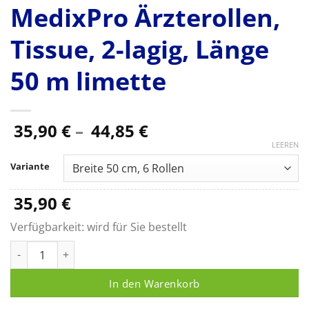
MedixPro Ärzterollen,
Tissue, 2-lagig, Länge
50 m limette
Preisspanne:
35,90
€
–
44,85
€
35,90 €
LEEREN
bis
Variante
44,85 €
35,90
€
Verfügbarkeit:
wird für Sie bestellt
MedixPro Ärzterollen, Tissue, 2-lagig, Länge 50 m limette Men
In den Warenkorb