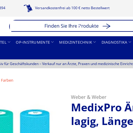
1894
Versandkostenfrei ab 100 € netto Bestellwert
TEL
OP-INSTRUMENTE
MEDIZINTECHNIK
DIAGNOSTIKA
siv für Geschäftskunden –
Verkauf nur an Ärzte, Praxen und medizinische Einrich
 Farben
Weber & Weber
MedixPro Är
lagig, Läng