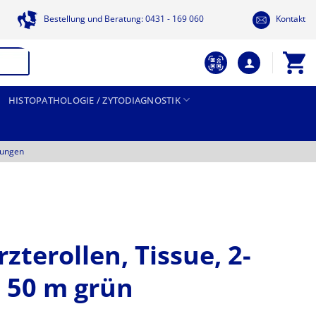
Bestellung und Beratung: 0431 - 169 060
Kontakt
HISTOPATHOLOGIE / ZYTODIAGNOSTIK
tungen
zterollen, Tissue, 2-
e 50 m grün