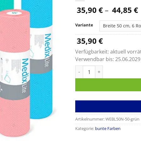
35,90
€
–
44,85
€
Variante
35,90
€
Verfügbarkeit:
aktuell vorrä
Verwendbar bis:
25.06.2029
MedixPro Ärzterollen, Tissue,
Artikelnummer:
WEBL50N-50-grün
Kategorie:
bunte Farben