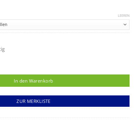
Preisspanne:
35,90 €
LEEREN
bis
44,85 €
tig
 2-lagig, Länge 50 m grün Menge
In den Warenkorb
ZUR MERKLISTE