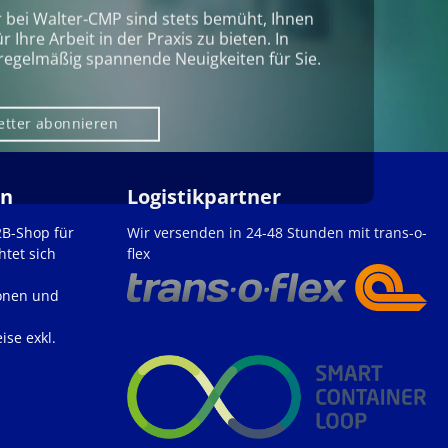
r bei Walter‑CMP sind stets bemüht, Ihnen
Ihre Arbeit in der Praxis zu bieten. In
regelmäßig spannende Neuigkeiten für Sie.
etter abonnieren
en
Logistikpartner
2B-Shop für
Wir versenden in 24-48 Stunden mit trans-o-
htet sich
flex
onen und
ise exkl.