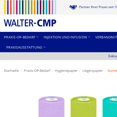
Zum
Partner Ihrer Praxis seit 
Inhalt
springen
PRAXIS-OP-BEDARF
INJEKTION UND INFUSION
VERBANDMIT
PRAXISAUSSTATTUNG
Exklu
Startseite
/
Praxis-OP-Bedarf
/
Hygienepapier
/
Liegenpapier
/
bunte