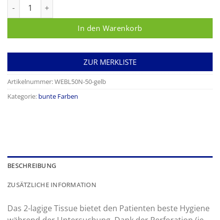
MedixPro Ärzterollen, Tissue, 2-lagig, Länge 50 m gelb Menge
In den Warenkorb
ZUR MERKLISTE
Artikelnummer:
WEBL50N-50-gelb
Kategorie:
bunte Farben
BESCHREIBUNG
ZUSÄTZLICHE INFORMATION
Das 2-lagige Tissue bietet den Patienten beste Hygiene
während der Untersuchung. Dank der Perforation (je