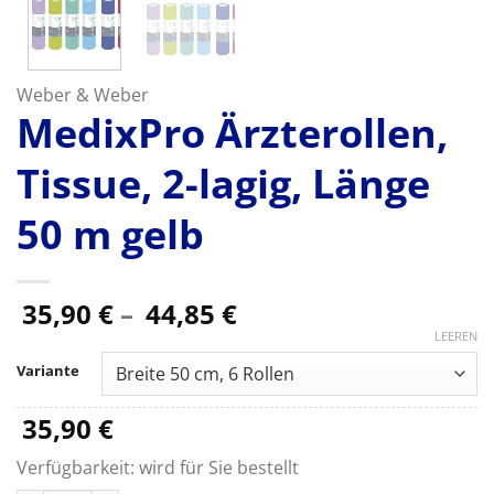
Weber & Weber
MedixPro Ärzterollen,
Tissue, 2-lagig, Länge
50 m gelb
Preisspanne:
35,90
€
–
44,85
€
35,90 €
LEEREN
bis
Variante
44,85 €
35,90
€
Verfügbarkeit:
wird für Sie bestellt