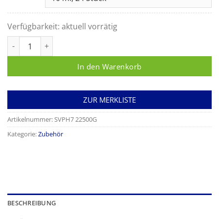
Verfügbarkeit:
aktuell vorrätig
mediware® Aqua/Glycerin-Spritze Menge
In den Warenkorb
ZUR MERKLISTE
Artikelnummer:
SVPH7 22500G
Kategorie:
Zubehör
BESCHREIBUNG